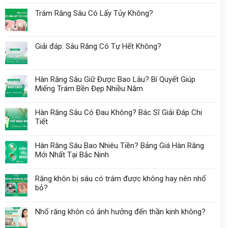
Trám Răng Sâu Có Lấy Tủy Không?
Giải đáp: Sâu Răng Có Tự Hết Không?
Hàn Răng Sâu Giữ Được Bao Lâu? Bí Quyết Giúp
Miếng Trám Bền Đẹp Nhiều Năm
Hàn Răng Sâu Có Đau Không? Bác Sĩ Giải Đáp Chi
Tiết
Hàn Răng Sâu Bao Nhiêu Tiền? Bảng Giá Hàn Răng
Mới Nhất Tại Bắc Ninh
Răng khôn bị sâu có trám được không hay nên nhổ
bỏ?
Nhổ răng khôn có ảnh hưởng đến thần kinh không?